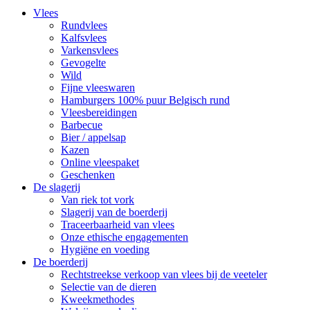
Vlees
Rundvlees
Kalfsvlees
Varkensvlees
Gevogelte
Wild
Fijne vleeswaren
Hamburgers 100% puur Belgisch rund
Vleesbereidingen
Barbecue
Bier / appelsap
Kazen
Online vleespaket
Geschenken
De slagerij
Van riek tot vork
Slagerij van de boerderij
Traceerbaarheid van vlees
Onze ethische engagementen
Hygiëne en voeding
De boerderij
Rechtstreekse verkoop van vlees bij de veeteler
Selectie van de dieren
Kweekmethodes