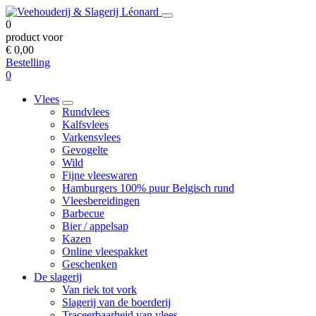
0
product voor
€ 0,00
Bestelling
0
Vlees
Rundvlees
Kalfsvlees
Varkensvlees
Gevogelte
Wild
Fijne vleeswaren
Hamburgers 100% puur Belgisch rund
Vleesbereidingen
Barbecue
Bier / appelsap
Kazen
Online vleespakket
Geschenken
De slagerij
Van riek tot vork
Slagerij van de boerderij
Traceerbaarheid van vlees